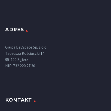
tincidunt auctor a ornare
odio. Sed non mauris
vitae erat consequat
auctor eu in elit.
ADRES
Grupa DevSpace Sp. z o.o.
Tadeusza Kościuszki 14
95-100 Zgierz
NIP: 732 220 27 30
KONTAKT