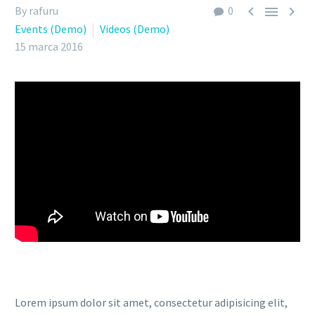



By rafuru
0
Events (Demo)
Videos (Demo)
15 marca 2016
Lorem ipsum dolor sit amet, consectetur adipisicing elit,